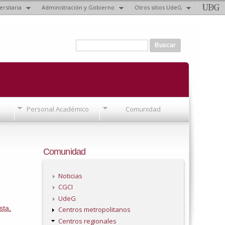
ersitaria
Administración y Gobierno
Otros sitios UdeG
Formulario de búsqueda
Buscar
Personal Académico
Comunidad
Comunidad
Noticias
CGCI
UdeG
sta
.
Centros metropolitanos
Centros regionales