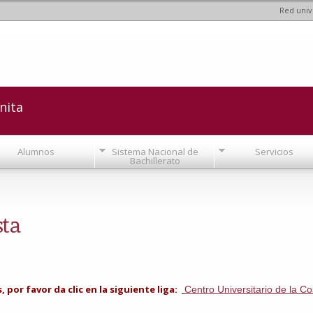
Red univ
Pasar al
contenido
principal
nita
Alumnos
Sistema Nacional de
Servicios
Bachillerato
sta
por favor da clic en la siguiente liga:
Centro Universitario de la Co