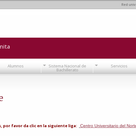
Red univ
Pasar al
contenido
principal
nita
Alumnos
Sistema Nacional de
Servicios
Bachillerato
e
por favor da clic en la siguiente liga:
Centro Universitario del Nort