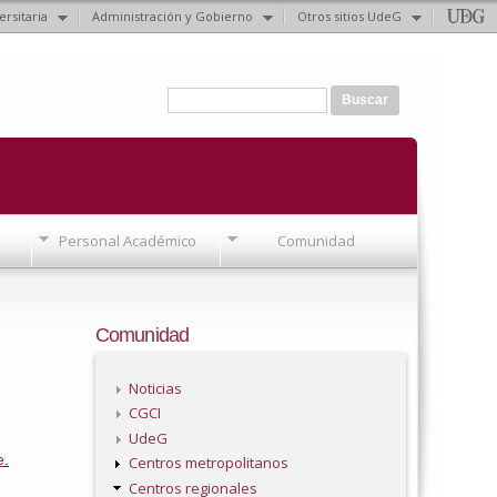
ersitaria
Administración y Gobierno
Otros sitios UdeG
Formulario de búsqueda
Buscar
Personal Académico
Comunidad
Comunidad
Noticias
CGCI
UdeG
e
.
Centros metropolitanos
Centros regionales